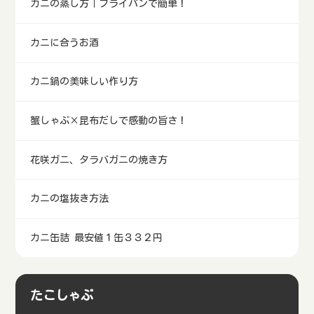
カニの蒸し方｜フライパンで簡単！
カニに合うお酒
カニ鍋の美味しい作り方
蟹しゃぶ×昆布だしで感動の旨さ！
花咲ガニ、タラバガニの焼き方
カニの塩抜き方法
カニ缶詰 最安値１缶３３２円
たこしゃぶ