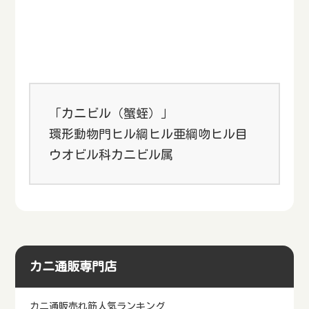
「カニビル（蟹蛭）」
環形動物門ヒル綱ヒル亜綱吻ヒル目
ウオビル科カニビル属
カニ通販専門店
カニ通販売れ筋人気ランキング