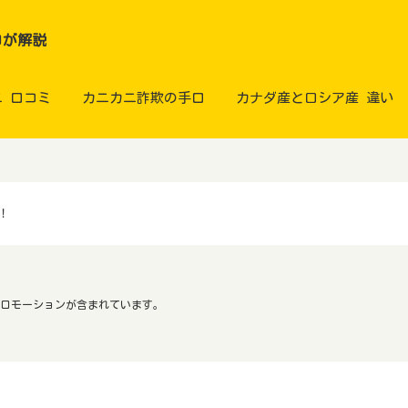
ロが解説
ニ 口コミ
カニカニ詐欺の手口
カナダ産とロシア産 違い
！
ロモーションが含まれています。