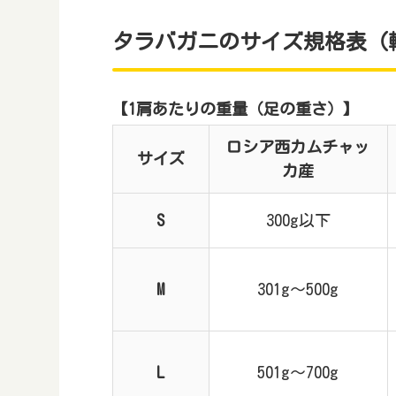
タラバガニのサイズ規格表（
【1肩あたりの重量（足の重さ）】
ロシア西カムチャッ
サイズ
カ産
S
300g以下
M
301g～500g
L
501g～700g