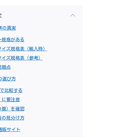
次
準の真実
一規格がある
サイズ規格表（輸入時）
サイズ規格表（参考）
問題点
の選び方
）で比較する
」に要注意
の膜）を確認
者の見分け方
通販サイト